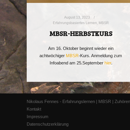
August 13, 2023
Erfahrungsbasiertes Lernen
,
MBSR
MBSR-HERBSTKURS
Am 16. Oktober beginnt wieder ein
achtwöchiger
MBSR
-Kurs. Anmeldung zum
Infoabend am 25.September
hier
.
Nikolaus Fennes
- Erfahrungslernen | MBSR | Zuhöre
Kontakt
Impressum
Datenschutzerklärung