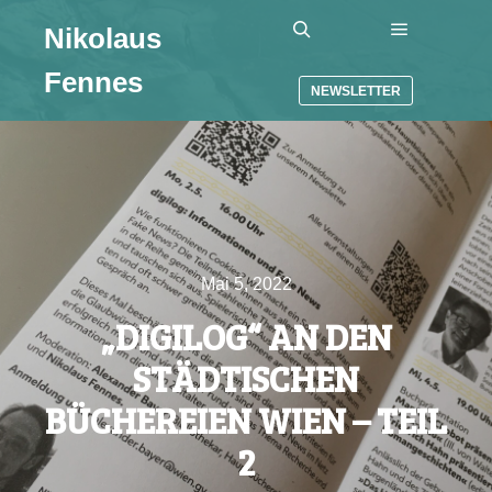
Nikolaus
Hauptmenü
Suchen
Fennes
NEWSLETTER
Mai 5, 2022
„DIGILOG“ AN DEN
STÄDTISCHEN
BÜCHEREIEN WIEN – TEIL
2