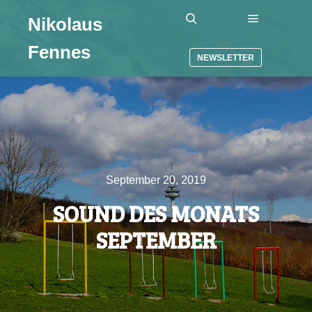
Nikolaus
Hauptmenü
Suchen
Fennes
NEWSLETTER
September 20, 2019
SOUND DES MONATS
SEPTEMBER