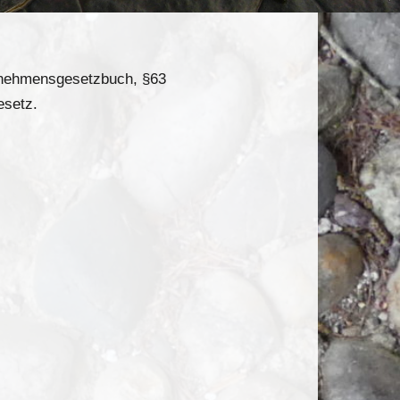
ernehmensgesetzbuch, §63
esetz.