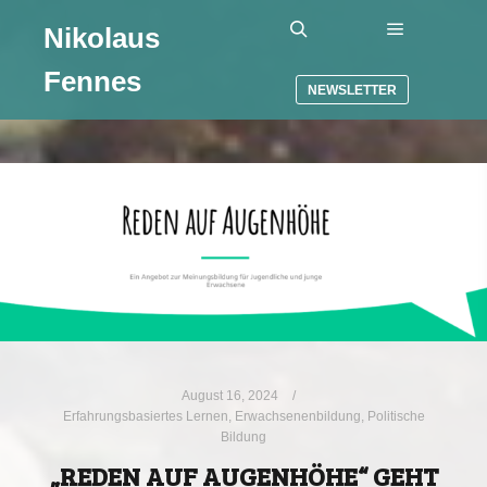
Nikolaus
Hauptmenü
Suchen
Fennes
NEWSLETTER
August 16, 2024
Erfahrungsbasiertes Lernen
,
Erwachsenenbildung
,
Politische
Bildung
„REDEN AUF AUGENHÖHE“ GEHT